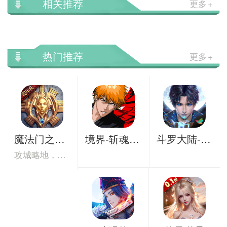
相关推荐
更多
热门推荐
更多
魔法门之英雄无敌：王朝
境界-斩魂之刃
斗罗大陆-斗神再临
攻城略地，并肩征战亚山世界。