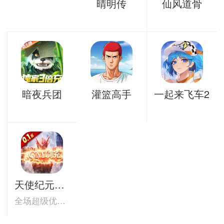
晴明传
仙风道骨
暗夜兵团
灌篮高手
一起来飞车2
天使纪元0.1折
全场超级优惠，0.1折破底来袭！