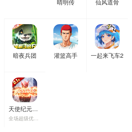
晴明传
仙风道骨
暗夜兵团
灌篮高手
一起来飞车2
天使纪元0.1折
全场超级优惠，0.1折破底来袭！