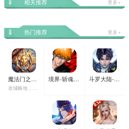
相关推荐
更多
热门推荐
更多
魔法门之英雄无敌：王朝
境界-斩魂之刃
斗罗大陆-斗神再临
攻城略地，并肩征战亚山世界。